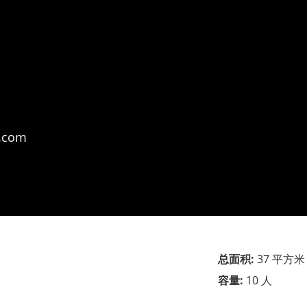
.com
总面积:
37 平方米
容量:
10 人