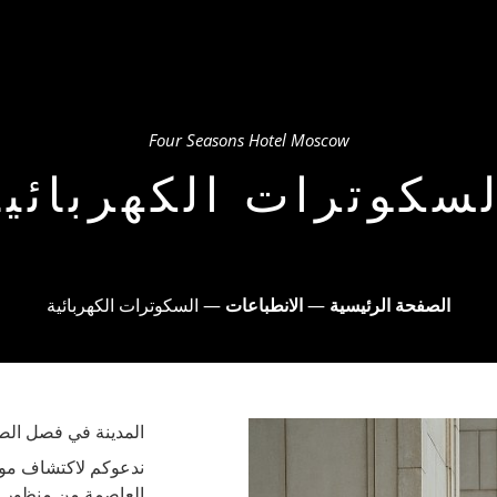
FOU
وض
منتجع صحي
المطاعم
الاجتماعات والمناسبات
Four Seasons Hotel Moscow
لسكوترات الكهربائية
الصفحة الرئيسية
—
الانطباعات
—
السكوترات الكهربائية
المدينة في فصل الص
العاصمة من منظور مخت