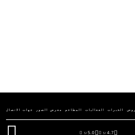
روض
الخبرات
الفعاليات
المطاعم
معرض الصور
جهات الاتصال
5.0
4.7
/5
/5