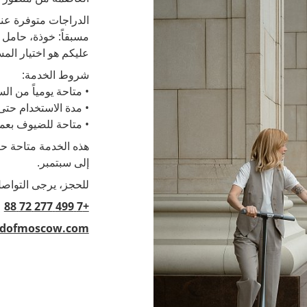
الدراجات متوفرة عن
مسبقاً: خوذة، حامل 
عليكم هو اختيار الم
شروط الخدمة:
• متاحة يومياً من الساعة 09:00 صباحاً حتى 0
• مدة الاستخدام حتى 3 ساعات
• متاحة للضيوف بعمر 14 عاماً فما ف
هذه الخدمة متاحة حص
إلى سبتمبر.
للحجز، يرجى التواص
+7 499 277 72 88
ndofmoscow.com