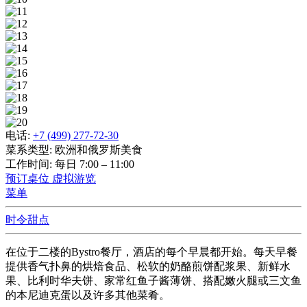
电话:
+7 (499) 277-72-30
菜系类型:
欧洲和俄罗斯美食
工作时间:
每日 7:00 – 11:00
预订桌位
虚拟游览
菜单
时令甜点
在位于二楼的Bystro餐厅，酒店的每个早晨都开始。每天早餐
提供香气扑鼻的烘焙食品、松软的奶酪煎饼配浆果、新鲜水
果、比利时华夫饼、家常红鱼子酱薄饼、搭配嫩火腿或三文鱼
的本尼迪克蛋以及许多其他菜肴。