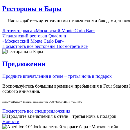
Рестораны и Бары
Наслаждайтесь аутентичными итальянскими блюдами, знакомь
Летняя терраса «Московский Monte Carlo Bar»
Итальянский ресторан Quadrum
«Московский Monte Carlo Bar»
Посмотреть все рестораны
Посмотреть все
Предложения
Продлите впечатления в отеле – третья ночь в подарок
Воспользуйтесь большим временем пребывания в Four Seasons H
особого внимания.
erid: 2W5zFGeoZjW Реклама, рекламодатель ООО "ФорСи", ИНН: 7703774970
Посмотреть все спецпредложения
Новости