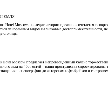
КРЕМЛЯ
ons Hotel Moscow, наследие истории идеально сочетается с сов
ться панорамным видом на знаковые достопримечательности, пе
це столицы.
s Hotel Moscow предлагает непревзойденный баланс торжественн
ьного зала на 450 гостей – наши пространства спроектированы 
 оснащения и сценографии до авторских кофе-брейков и гастроно