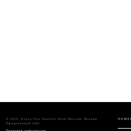
© 2026.
Отель Four Seasons Hotel Moscow,
Москва
НОМЕ
Официальный сайт
Правовая информация