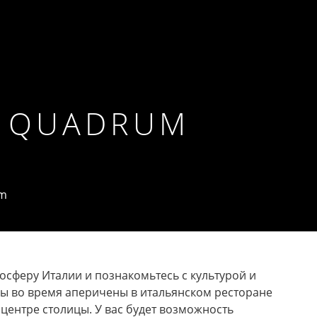
ru
ЗАБРОНИРОВАТЬ
ОБЩАЙТЕСЬ С НАМИ В ЧАТЕ
Е QUADRUM
um
осферу Италии и познакомьтесь с культурой и
ы во время аперичены в итальянском ресторане
центре столицы. У вас будет возможность