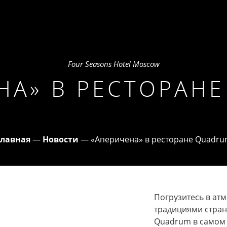
SONS HOTEL MOSCOW
ТЫ
ПРЕДЛОЖЕНИЯ
AMNIS
РЕСТОРАНЫ
ДОПОЛНИТЕЛЬНО
ЩЕНИЯ
SPA
Four Seasons Hotel Moscow
НА» В РЕСТОРАН
Главная
—
Новости
—
«Аперичена» в ресторане Quadr
Погрузитесь в атм
традициями стран
Quadrum в самом 