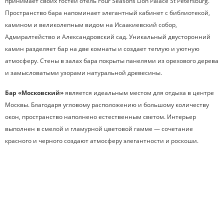
принимает своих гостей отель Four Seasons Lion Palace St Petersburg.
Пространство бара напоминает элегантный кабинет с библиотекой,
камином и великолепным видом на Исаакиевский собор,
Адмиралтейство и Александровский сад. Уникальный двусторонний
камин разделяет бар на две комнаты и создает теплую и уютную
атмосферу. Стены в залах бара покрыты панелями из орехового дерева
и замысловатыми узорами натуральной древесины.
Бар «Московский»
является идеальным местом для отдыха в центре
Москвы. Благодаря угловому расположению и большому количеству
окон, пространство наполнено естественным светом. Интерьер
выполнен в смелой и гламурной цветовой гамме — сочетание
красного и черного создают атмосферу элегантности и роскоши.