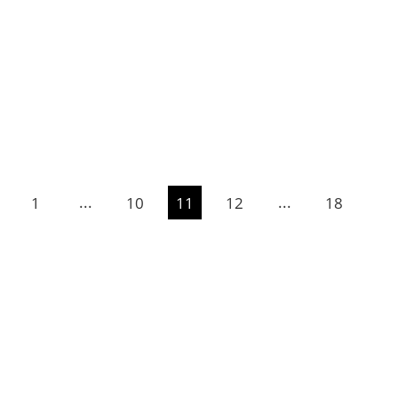
Рады представить кулинарный шедевр
— яблочный тарт «Tarte Tatin».
ПОДРОБНЕЕ
...
...
1
10
11
12
18